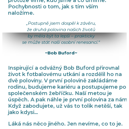
protože víme, kdo jsme a co umíme.
Pochybnosti o tom, jak s tím vším
naložíme.
„Postupně jsem dospěl k závěru,
že druhá polovina našich životů
by měla být ta lepší – prakticky
se může stát naší osobní renesancí.“
~Bob Buford~
Inspirující a odvážný Bob Buford přirovnal
život k fotbalovému utkání a rozdělil ho na
dvě poloviny. V první polovině zakládáme
rodinu, budujeme kariéru a postupujeme po
společenském žebříčku. Naší metou je
úspěch. A pak náhle je první polovina za námi
Když zabodujete, už vás to tolik netěší, tak
jako kdysi…
Láká nás něco jiného. Jen nevíme, co to je.