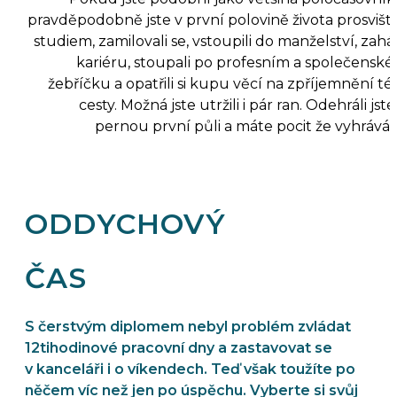
pravděpodobně jste v první polovině života prosviště
studiem, zamilovali se, vstoupili do manželství, zaháji
kariéru, stoupali po profesním a společensk
žebříčku a opatřili si kupu věcí na zpříjemnění té
cesty. Možná jste utržili i pár ran. Odehráli jste 
pernou první půli a máte pocit že vyhrávát
ODDYCHOVÝ
ČAS
S čerstvým diplomem nebyl problém zvládat
12tihodinové pracovní dny a zastavovat se
v kanceláři i o víkendech. Teď však toužíte po
něčem víc než jen po úspěchu. Vyberte si svůj