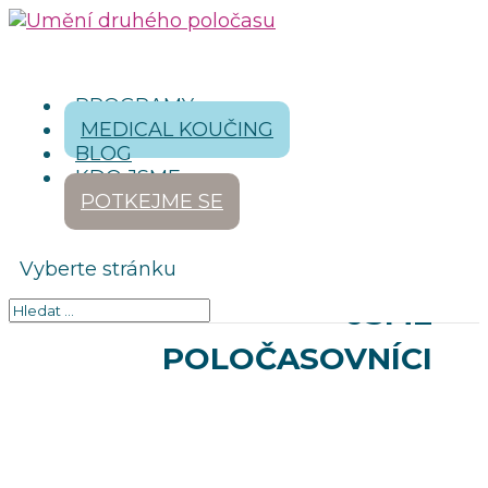
PROGRAMY
MEDICAL KOUČING
BLOG
KDO JSME
POTKEJME SE
Vyberte stránku
JSME
POLOČASOVNÍCI