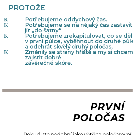
PROTOŽE
Potřebujeme oddychový čas.
Potřebujeme se na nějaký čas zastavit 
jít „do šatny“
Potřebujeme zrekapitulovat, co se děl
v první půlce, vyběhnout do druhé půle
a odehrát skvělý druhý poločas.
Změnily se strany hřiště a my si chcem
zajistit dobré
závěrečné skóre.
PRVNÍ
POLOČAS
Pokud jste podobní jako většina poločasovník