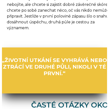
nebojíte, ale chcete si zajistit dobré závěrečné skóre,
chcete po sobě zanechat něco, oč vás nikdo nemůže
připravit. Jestliže v první polovině zápasu šlo o snahu
dosáhnout úspěchu, druhá půle je cestou za
významem.
„ŽIVOTNÍ UTKÁNÍ SE VYHRÁVÁ NEBO
ZTRÁCÍ VE DRUHÉ PŮLI, NIKOLI V TÉ
PRVNÍ.“
ČASTÉ OTÁZKY OK