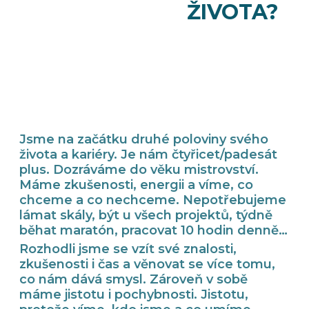
ŽIVOTA?
„ Je to období, kdy vás vesmír
vezme za ramena a řekne: Legrace končí,
použij dary, které ti byly dány“
~Brene Brown~
publicistka a profesorka Houstonské univerzity
Jsme na začátku druhé poloviny svého
života a kariéry. Je nám čtyřicet/padesát
plus. Dozráváme do věku mistrovství.
Máme zkušenosti, energii a víme, co
chceme a co nechceme. Nepotřebujeme
lámat skály, být u všech projektů, týdně
běhat maratón, pracovat 10 hodin denně…
Rozhodli jsme se vzít své znalosti,
zkušenosti i čas a věnovat se více tomu,
co nám dává smysl. Zároveň v sobě
máme jistotu i pochybnosti. Jistotu,