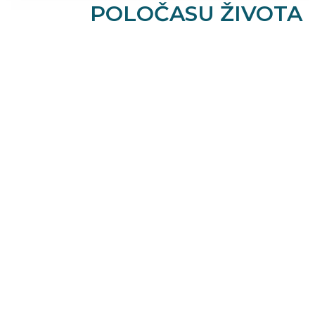
POLOČASU ŽIVOTA
JE POLOČAS SPOJEN
S URČITÝM VĚKEM?
Jak název napovídá, poločas se děje okolo
poloviny života. Nicméně rozpětí může být
docela velké. Je možné říci, že věk zájemců 
naše služby se pohybuje od 40 až do 60 let.
Pokud si myslíte, že jste v poločasu nebo
k němu směřujete, neváhejte nám položit
otázky, které vás zajímají. Bez ohledu na svůj