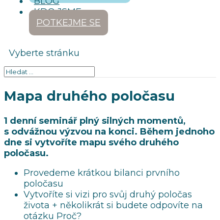
BLOG
KDO JSME
POTKEJME SE
Vyberte stránku
Mapa druhého poločasu
1 denní seminář plný silných momentů,
s odvážnou výzvou na konci. Během jednoho
dne si vytvoříte mapu svého druhého
poločasu.
Provedeme krátkou bilanci prvního
poločasu
Vytvoříte si vizi pro svůj druhý poločas
života + několikrát si budete odpovíte na
otázku Proč?