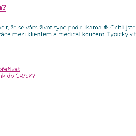
m?
it, že se vám život sype pod rukama 🔶 Ocitli jste 
áce mezi klientem a medical koučem. Typicky v tě
přežívat
ink do ČR/SK?