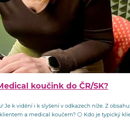
 Medical koučink do ČR/SK?
! Je k vidění i k slyšení v odkazech níže. Z obsa
lientem a medical koučem? ⚪ Kdo je typický klien