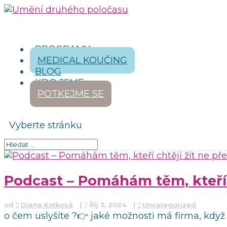
PROGRAMY
MEDICAL KOUČING
BLOG
KDO JSME
POTKEJME SE
Vyberte stránku
Podcast – Pomáhám těm, kteří c
od
Diana Kotková
|
Říj 3, 2024
|
Uncategorized
o čem uslyšíte ?👉 jaké možnosti má firma, když