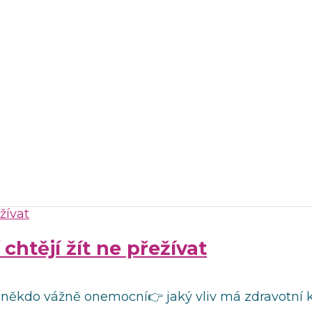
htějí žít ne přežívat
 někdo vážně onemocní👉 jaký vliv má zdravotní k