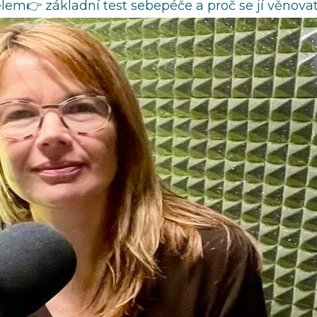
👉 základní test sebepéče a proč se jí věnovat p