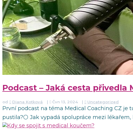
Podcast – Jaká cesta přivedla
od
Diana Kotková
|
Čvn 13, 2024
|
Uncategorized
První podcast na téma Medical Coaching CZ je tu
pustila?⚪ Jak vypadá spolupráce mezi lékařem, k