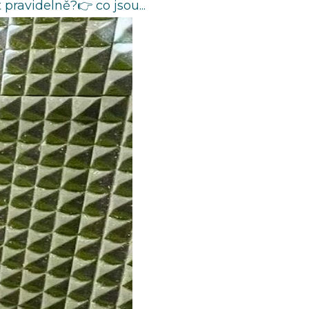
ravidelně?👉 co jsou...