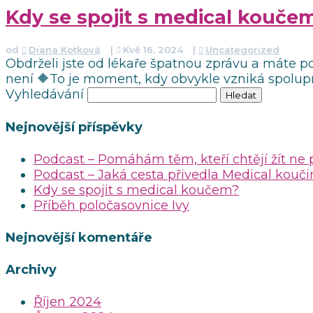
Kdy se spojit s medical kouče
od
Diana Kotková
|
Kvě 16, 2024
|
Uncategorized
Obdrželi jste od lékaře špatnou zprávu a máte poc
není 🔶To je moment, kdy obvykle vzniká spolupr
Vyhledávání
Nejnovější příspěvky
Podcast – Pomáhám těm, kteří chtějí žít ne 
Podcast – Jaká cesta přivedla Medical kouč
Kdy se spojit s medical koučem?
Příběh poločasovnice Ivy
Nejnovější komentáře
Archivy
Říjen 2024